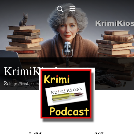
KrimiKiosk
https://feed.podbean.com/krimikiosk/feed.xml